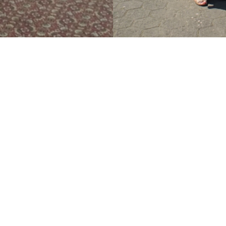
MISI
Menyediakan layanan jasa transportasi
(properti dan perdagangan umum) yang
berkualitas dan berdaya saing tinggi.
Menjadi mitra bisnis terpercaya.
DIREKSI