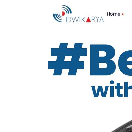
Home
#Be
wit